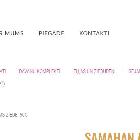
R MUMS
PIEGĀDE
KONTAKTI
ĀTI
DĀVANU KOMPLEKTI
EĻĻAS UN ZIEDŪDEŅI
SEJA
K")
S ZIEDE, 50G
SAMAHAN A