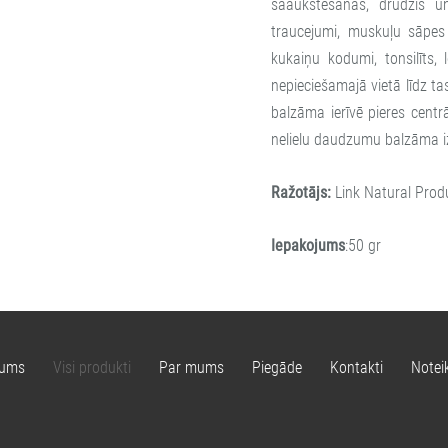
saaukstēšanās, drudzis u
traucejumi, muskuļu sāpes 
kukaiņu kodumi, tonsilīts, 
nepieciešamajā vietā līdz t
balzāma ierīvē pieres cent
nelielu daudzumu balzāma iz
Ražotājs:
Link Natural Prod
Iepakojums
:50 gr
ums
Visi produkti
Par mums
Piegāde
Kontakti
Notei