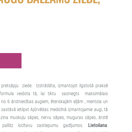
Ā
retsāpju ziede. Izstrādāta, izmantojot ilgstošā praksē
formula veidota tā, lai tiktu sasniegts maksimālais
v no 6 ārstniecības augiem, ēteriskajām eļļām , mentola un
astāvā ietilpst Ajūrvēdas medicīnā izmantojamie augi, tā
azina muskuļu sāpes, nervu sāpes, muguras sāpes, ārstē
, palīdz locītavu sastiepumu gadījumos.
Lietošana
: