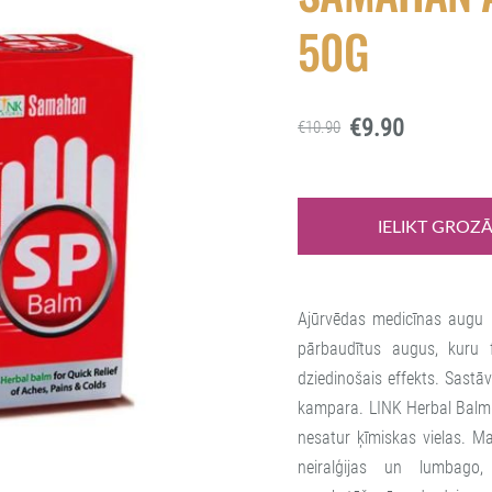
50G
€9.90
€10.90
IELIKT GROZ
Ajūrvēdas medicīnas augu p
pārbaudītus augus, kuru 
dziedinošais effekts. Sastā
kampara. LINK Herbal Balm s
nesatur ķīmiskas vielas. M
neiralģijas un lumbago