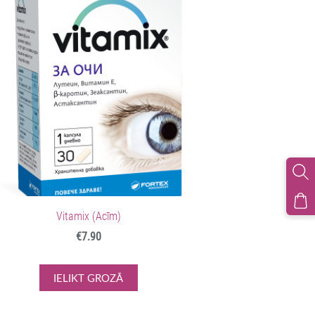
Vitamix (Acīm)
€7.90
IELIKT GROZĀ