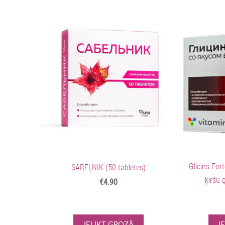
Glicīns Fo
SABEĻNIK (50 tabletes)
ķiršu 
€4.90
IELIKT GROZĀ
I