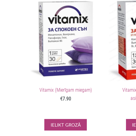
Vitamix (Mierīgam miegam)
Vitamix
as
€7.90
IELIKT GROZĀ
I