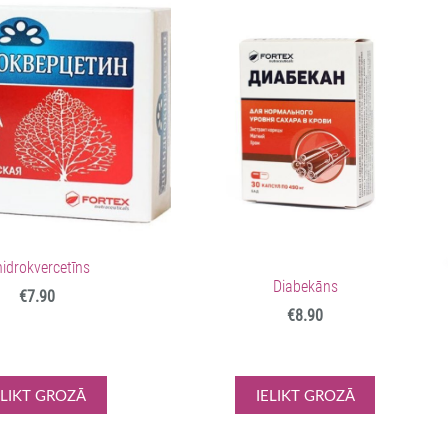
hidrokvercetīns
Diabekāns
€7.90
€8.90
ELIKT GROZĀ
IELIKT GROZĀ