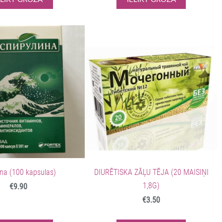
īna (100 kapsulas)
DIURĒTISKA ZĀĻU TĒJA (20 MAISIŅI
1,8G)
€9.90
€3.50