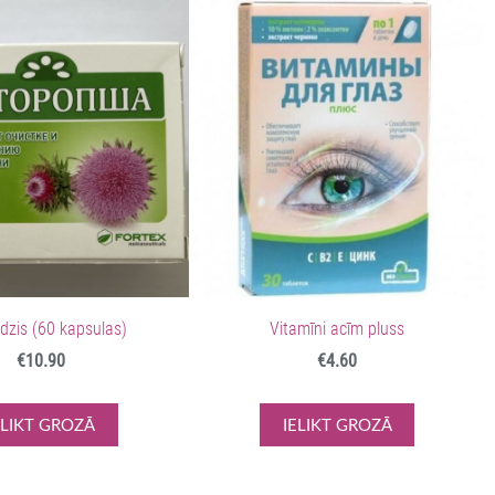
zis (60 kapsulas)
Vitamīni acīm pluss
€10.90
€4.60
ELIKT GROZĀ
IELIKT GROZĀ