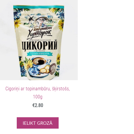
Cigoriņi ar topinambūru, šķirstošs,
100g
€2.80
IELIKT GROZĀ