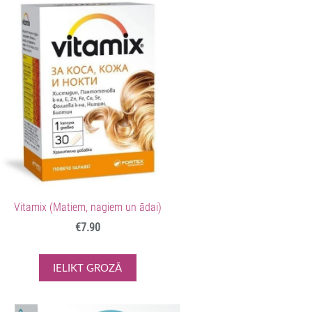
Vitamix (Matiem, nagiem un ādai)
€7.90
IELIKT GROZĀ