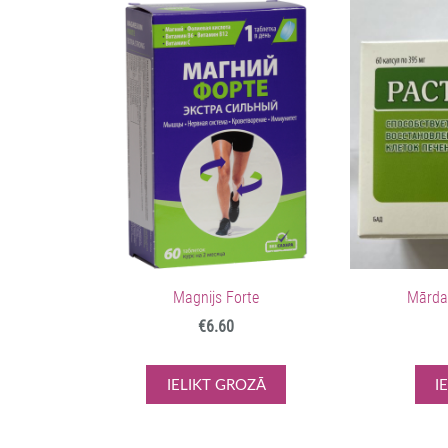
Magnijs Forte
Mārdad
€6.60
IELIKT GROZĀ
I