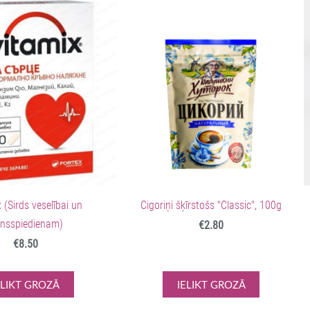
 (Sirds veselībai un
Cigoriņi šķīrstošs "Classic", 100g
insspiedienam)
€2.80
€8.50
ELIKT GROZĀ
IELIKT GROZĀ