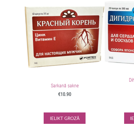
Di
Sarkanā sakne
€10.90
IELIKT GROZĀ
I