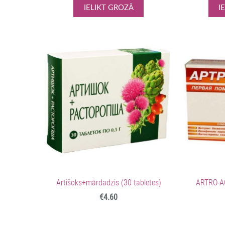
IELIKT GROZĀ
I
Artišoks+mārdadzis (30 tabletes)
ARTRO-A
€4.60