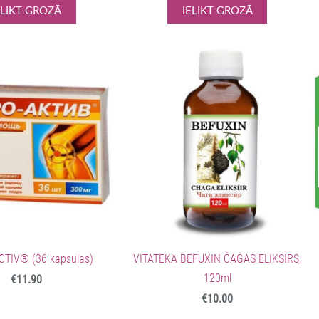
ELIKT GROZĀ
IELIKT GROZĀ
CTIV® (36 kapsulas)
VITATEKA BEFUXIN ČAGAS ELIKSĪRS,
120ml
€11.90
€10.00