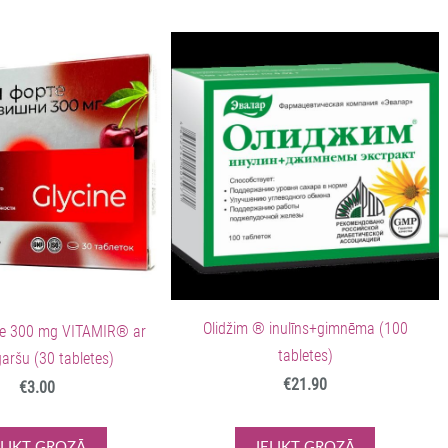
Olidžim ® inulīns+gimnēma (100
rte 300 mg VITAMIR® ar
tabletes)
garšu (30 tabletes)
€21.90
€3.00
ELIKT GROZĀ
IELIKT GROZĀ