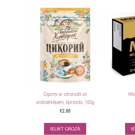
Cigoriņi ar citronzāli un
Mūm
smiltsērkšķiem, šķirstošs, 100g
€2.80
IELIKT GROZĀ
I