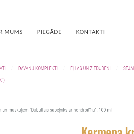
R MUMS
PIEGĀDE
KONTAKTI
ĀTI
DĀVANU KOMPLEKTI
EĻĻAS UN ZIEDŪDEŅI
SEJA
K")
un muskuļiem "Dubultais sabeļniks ar hondroitīnu", 100 ml
Ķermeņa kr