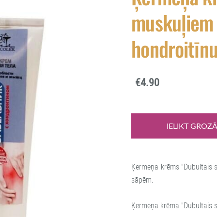
muskuļiem 
hondroitīnu
€4.90
IELIKT GROZ
Ķermeņa krēms "Dubultais sab
sāpēm.
Ķermeņa krēma "Dubultais sa