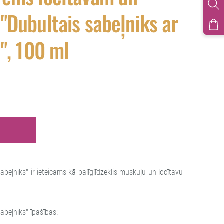
"Dubultais sabeļniks ar
", 100 ml
Ā
eļniks" ir ieteicams kā palīglīdzeklis muskuļu un locītavu
beļniks" īpašības: