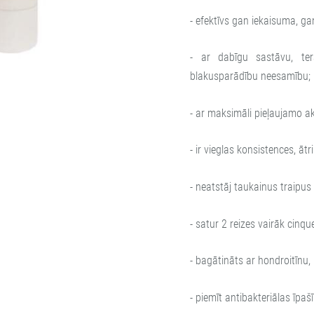
- efektīvs gan iekaisuma, ga
- ar dabīgu sastāvu, ter
blakusparādību neesamību;
- ar maksimāli pieļaujamo a
- ir vieglas konsistences, ātr
- neatstāj taukainus traipus 
- satur 2 reizes vairāk cinqu
- bagātināts ar hondroitīnu,
- piemīt antibakteriālas īpa