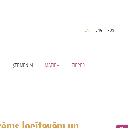
LAT
ENG
RUS
I
ĶERMENIM
MATIEM
ZIEPES
ēms locītavām un