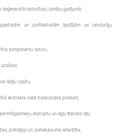
n deģeneratīvi-distrofisku slimību gadījumā;
apeitiskām un profilaktiskām īpašībām un raksturīgu
ktīvo komponentu saturu;
i uzsūcas;
vai lipīgu sajūtu;
efoil ekstrakta nekā tradicionālie produkti;
 ķemmīšgliemeņu ekstraktu un egļu ēterisko eļļu;
šības, pretsāpju un pretiekaisuma iedarbība;