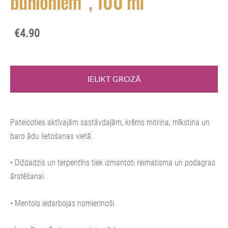
bunioniem”, 100 ml
€4.90
IELIKT GROZĀ
Pateicoties aktīvajām sastāvdaļām, krēms mitrina, mīkstina un
baro ādu lietošanas vietā.
• Diždadzis un terpentīns tiek izmantoti reimatisma un podagras
ārstēšanai.
• Mentols iedarbojas nomierinoši.