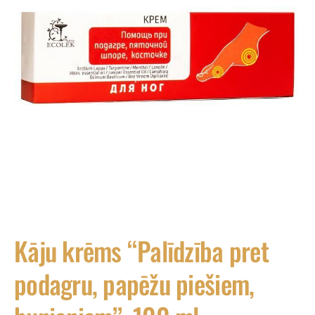
Kāju krēms “Palīdzība pret
podagru, papēžu piešiem,