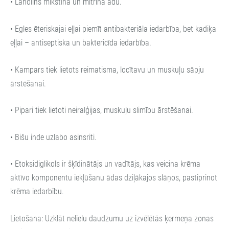
• Lanolīns mīkstina un mitrina ādu.
• Egles ēteriskajai eļļai piemīt antibakteriāla iedarbība, bet kadiķa
eļļai – antiseptiska un baktericīda iedarbība.
• Kampars tiek lietots reimatisma, locītavu un muskuļu sāpju
ārstēšanai.
• Pipari tiek lietoti neiralģijas, muskuļu slimību ārstēšanai.
• Bišu inde uzlabo asinsriti.
• Etoksidiglikols ir šķīdinātājs un vadītājs, kas veicina krēma
aktīvo komponentu iekļūšanu ādas dziļākajos slāņos, pastiprinot
krēma iedarbību.
Lietošana: Uzklāt nelielu daudzumu uz izvēlētās ķermeņa zonas