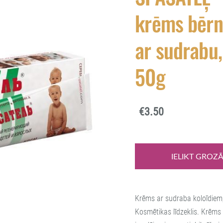
krēms bērn
ar sudrabu,
50g
€3.50
IELIKT GROZ
Krēms ar sudraba koloīdiem
Kosmētikas līdzeklis. Krēms