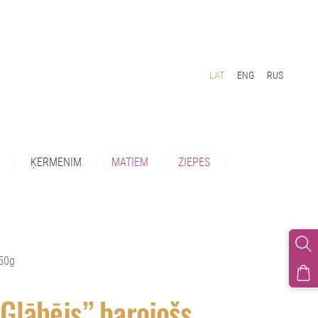
LAT
ENG
RUS
I
ĶERMENIM
MATIEM
ZIEPES
 50g
Glābējs” barojošs