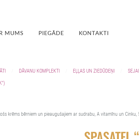
R MUMS
PIEGĀDE
KONTAKTI
ĀTI
DĀVANU KOMPLEKTI
EĻĻAS UN ZIEDŪDEŅI
SEJA
K")
ošs krēms bērniem un pieaugušajiem ar sudrabu, A vitamīnu un Cinku,
SPASATEĻ “