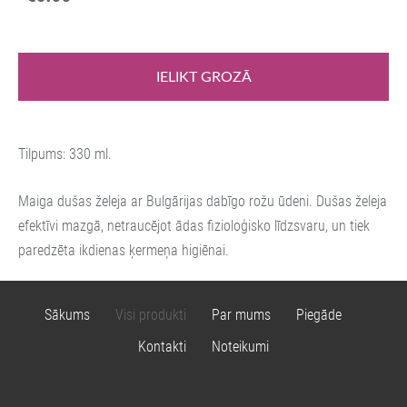
IELIKT GROZĀ
Tilpums: 330 ml.
Maiga dušas želeja ar Bulgārijas dabīgo rožu ūdeni. Dušas želeja
efektīvi mazgā, netraucējot ādas fizioloģisko līdzsvaru, un tiek
paredzēta ikdienas ķermeņa higiēnai.
Sākums
Visi produkti
Par mums
Piegāde
Kontakti
Noteikumi