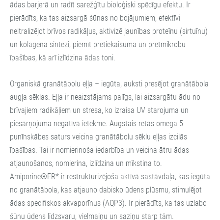
ādas barjerā un radīt sarežģītu bioloģiski spēcīgu efektu.
Ir
pierādīts, ka tas aizsargā šūnas no bojājumiem, efektīvi
neitralizējot brīvos radikāļus, aktivizē jaunības proteīnu (sirtuīnu)
un kolagēna sintēzi, piemīt pretiekaisuma un pretmikrobu
īpašības, kā arī izlīdzina ādas toni.
Organiskā granātābolu eļļa – iegūta, auksti presējot granātābola
augļa sēklas.
Eļļa ir neaizstājams palīgs, lai aizsargātu ādu no
brīvajiem radikāļiem un stresa, ko izraisa UV starojuma un
piesārņojuma negatīvā ietekme.
Augstais retās omega-5
punīnskābes saturs veicina granātābolu sēklu eļļas izcilās
īpašības.
Tai ir nomierinoša iedarbība un veicina ātru ādas
atjaunošanos, nomierina, izlīdzina un mīkstina to.
Amiporine®ER* ir restrukturizējoša aktīvā sastāvdaļa, kas iegūta
no granātābola, kas atjauno dabisko ūdens plūsmu, stimulējot
ādas specifiskos akvaporīnus (AQP3).
Ir pierādīts, ka tas uzlabo
šūnu ūdens līdzsvaru, vielmaiņu un saziņu starp tām.