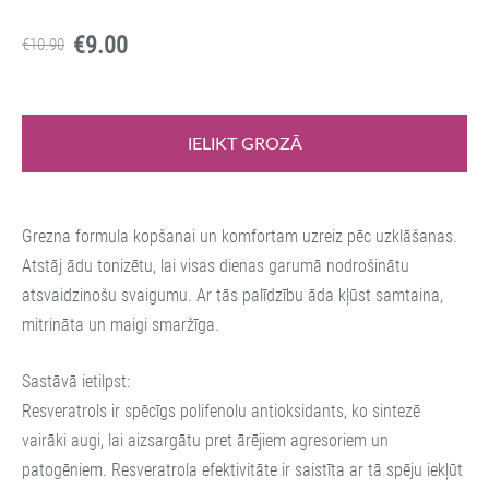
€9.00
€10.90
IELIKT GROZĀ
Grezna formula kopšanai un komfortam uzreiz pēc uzklāšanas.
Atstāj ādu tonizētu, lai visas dienas garumā nodrošinātu
atsvaidzinošu svaigumu.
Ar tās palīdzību āda kļūst samtaina,
mitrināta un maigi smaržīga.
Sastāvā ietilpst:
Resveratrols ir spēcīgs polifenolu antioksidants, ko sintezē
vairāki augi, lai aizsargātu pret ārējiem agresoriem un
patogēniem.
Resveratrola efektivitāte ir saistīta ar tā spēju iekļūt