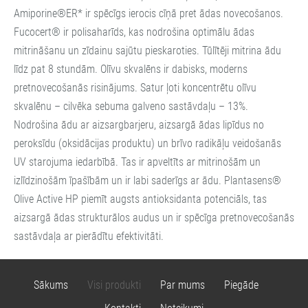
Amiporine®ER* ir spēcīgs ierocis cīņā pret ādas novecošanos.
Fucocert® ir polisaharīds, kas nodrošina optimālu ādas
mitrināšanu un zīdainu sajūtu pieskaroties.
Tūlītēji mitrina ādu
līdz pat 8 stundām.
Olīvu skvalēns ir dabisks, moderns
pretnovecošanās risinājums.
Satur ļoti koncentrētu olīvu
skvalēnu – cilvēka sebuma galveno sastāvdaļu – 13%.
Nodrošina ādu ar aizsargbarjeru, aizsargā ādas lipīdus no
peroksīdu (oksidācijas produktu) un brīvo radikāļu veidošanās
UV starojuma iedarbībā.
Tas ir apveltīts ar mitrinošām un
izlīdzinošām īpašībām un ir labi saderīgs ar ādu.
Plantasens®
Olive Active HP piemīt augsts antioksidanta potenciāls, tas
aizsargā ādas strukturālos audus un ir spēcīga pretnovecošanās
sastāvdaļa ar pierādītu efektivitāti.
Sākums
Visi produkti
Par mums
Piegāde