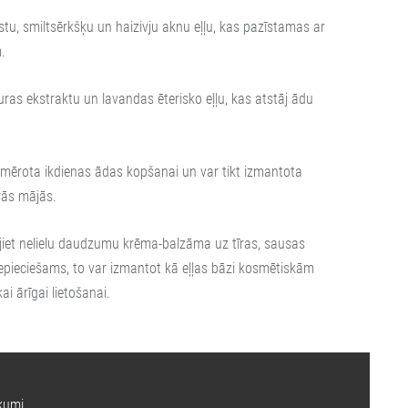
iestu, smiltsērkšķu un haizivju aknu eļļu, kas pazīstamas ar
.
uras ekstraktu un lavandas ēterisko eļļu, kas atstāj ādu
emērota ikdienas ādas kopšanai un var tikt izmantota
ās mājās.
lājiet nelielu daudzumu krēma-balzāma uz tīras, sausas
epieciešams, to var izmantot kā eļļas bāzi kosmētiskām
i ārīgai lietošanai.
kumi