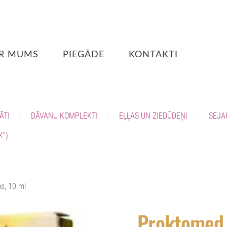
R MUMS
PIEGĀDE
KONTAKTI
ĀTI
DĀVANU KOMPLEKTI
EĻĻAS UN ZIEDŪDEŅI
SEJA
K")
s, 10 ml
Proktomed 