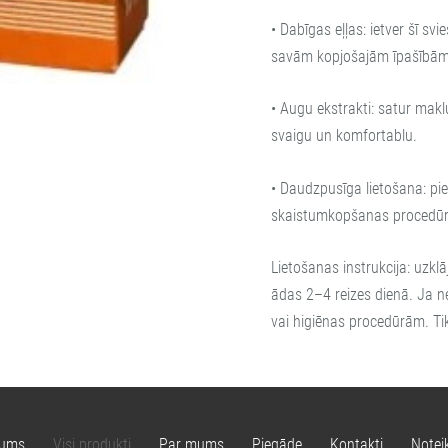
• Dabīgas eļļas: ietver šī sv
savām kopjošajām īpašībām
• Augu ekstrakti: satur makl
svaigu un komfortablu.
• Daudzpusīga lietošana: pi
skaistumkopšanas procedūr
Lietošanas instrukcija: uzk
ādas 2–4 reizes dienā. Ja n
vai higiēnas procedūrām. Tika
ums
Visi produkti
Par mums
Piegāde
Kontakti
Notei