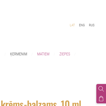
LAT
ENG
RUS
I
ĶERMENIM
MATIEM
ZIEPES
krēms-balzams, 10 ml