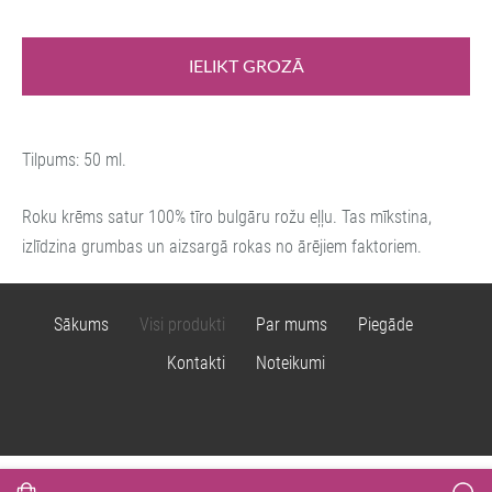
IELIKT GROZĀ
Tilpums: 50 ml.
Roku krēms satur 100% tīro bulgāru rožu eļļu. Tas mīkstina,
izlīdzina grumbas un aizsargā rokas no ārējiem faktoriem.
Sākums
Visi produkti
Par mums
Piegāde
Kontakti
Noteikumi