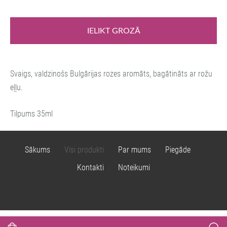
IELIKT GROZĀ
Svaigs, valdzinošs Bulgārijas
rozes aromāts, bagātināts ar rožu
eļļu.
Tilpums 35ml
Sākums
Visi produkti
Par mums
Piegāde
Kontakti
Noteikumi