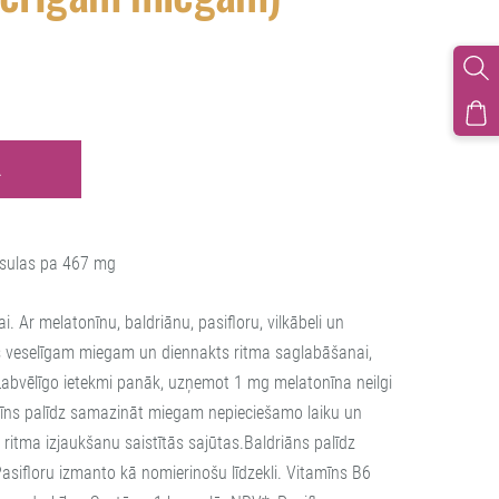
Ā
psulas pa 467 mg
. Ar melatonīnu, baldriānu, pasifloru, vilkābeli un
is veselīgam miegam un diennakts ritma saglabāšanai,
Labvēlīgo ietekmi panāk, uzņemot 1 mg melatonīna neilgi
nīns palīdz samazināt miegam nepieciešamo laiku un
s ritma izjaukšanu saistītās sajūtas.Baldriāns palīdz
sifloru izmanto kā nomierinošu līdzekli. Vitamīns B6