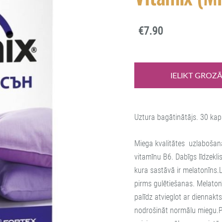
€7.90
IELIKT GROZ
Uztura bagātinātājs. 30 ka
Miega kvalitātes uzlabošanai
vitamīnu B6. Dabīgs līdzekl
kura sastāvā ir melatonīns.
pirms gulētiešanas. Melato
palīdz atvieglot ar diennakt
nodrošināt normālu miegu.Pa