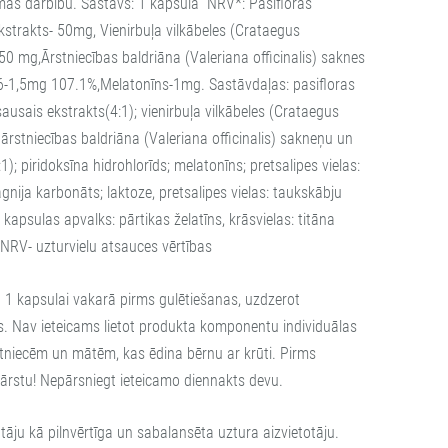
mas darbību. Sastāvs: 1 kapsulā NRV*: Pasifloras
kstrakts- 50mg, Vienirbuļa vilkābeles (Crataegus
0 mg,Ārstniecības baldriāna (Valeriana officinalis) saknes
6-1,5mg 107.1%,Melatonīns-1mg. Sastāvdaļas: pasifloras
sausais ekstrakts(4:1); vienirbuļa vilkābeles (Crataegus
rstniecības baldriāna (Valeriana officinalis) sakneņu un
); piridoksīna hidrohlorīds; melatonīns; pretsalipes vielas:
agnija karbonāts; laktoze, pretsalipes vielas: taukskābju
s, kapsulas apvalks: pārtikas želatīns, krāsvielas: titāna
 NRV- uzturvielu atsauces vērtības
 1 kapsulai vakarā pirms gulētiešanas, uzdzerot
 Nav ieteicams lietot produkta komponentu individuālas
tniecēm un mātēm, kas ēdina bērnu ar krūti. Pirms
r ārstu! Nepārsniegt ieteicamo diennakts devu.
āju kā pilnvērtīga un sabalansēta uztura aizvietotāju.