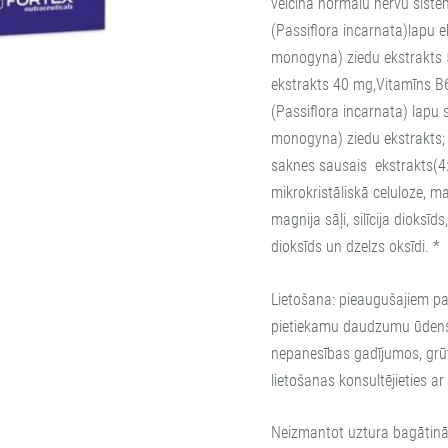
veicina normālu nervu sistē
(Passiflora incarnata)lapu e
monogyna) ziedu ekstrakts 5
ekstrakts 40 mg,Vitamīns B
(Passiflora incarnata) lapu 
monogyna) ziedu ekstrakts; ā
saknes sausais ekstrakts(4:1
mikrokristāliskā celuloze, m
magnija sāļi, silīcija dioksīd
dioksīds un dzelzs oksīdi. *
Lietošana: pieaugušajiem pa
pietiekamu daudzumu ūdens.
nepanesības gadījumos, grū
lietošanas konsultējieties a
Neizmantot uztura bagātināt