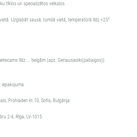
ku tīklos un specializētos veikalos.
ietā. Uzglabāt sausā, tumšā vietā, temperatūrā līdz +25°
n ieteicams līdz ... beigām (apz. Geriausiasiki(pabaigos)):
z iepakojuma
als, Prohladen kt.10, Sofia, Bulgārija
iebru 2-4, Rīga, LV-1015