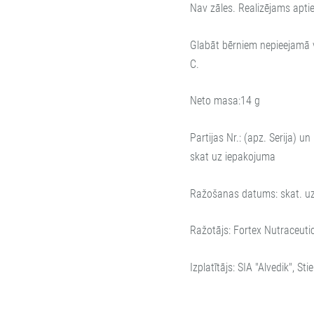
Nav zāles. Realizējams aptie
Glabāt bērniem nepieejamā v
C.
Neto masa:14 g
Partijas Nr.: (apz. Serija) u
skat uz iepakojuma
Ražošanas datums: skat. u
Ražotājs: Fortex Nutraceutic
Izplatītājs: SIA "Alvedik", St