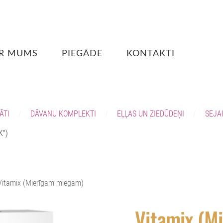
R MUMS
PIEGĀDE
KONTAKTI
ĀTI
DĀVANU KOMPLEKTI
EĻĻAS UN ZIEDŪDEŅI
SEJA
K")
Vitamix (Mierīgam miegam)
Vitamix (M