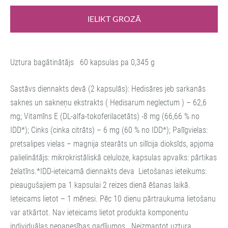
IELIKT GROZĀ
Uztura bagātinātājs 60 kapsulas pa 0,345 g
Sastāvs diennakts devā (2 kapsulās): Hedisāres jeb sarkanās
saknes un sakneņu ekstrakts ( Hedisarum neglectum ) – 62,6
mg; Vitamīns E (DL-alfa-tokoferilacetāts) -8 mg (66,66 % no
IDD*); Cinks (cinka citrāts) – 6 mg (60 % no IDD*); Palīgvielas:
pretsalipes vielas – magnija stearāts un silīcija dioksīds, apjoma
palielinātājs: mikrokristāliskā celuloze, kapsulas apvalks: pārtikas
želatīns.*IDD-ieteicamā diennakts deva Lietošanas ieteikums:
pieaugušajiem pa 1 kapsulai 2 reizes dienā ēšanas laikā.
Ieteicams lietot – 1 mēnesi. Pēc 10 dienu pārtraukuma lietošanu
var atkārtot. Nav ieteicams lietot produkta komponentu
individuālas nepanesības gadījumos. Neizmantot uztura