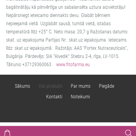
bagātinātāju kā pilnvērtīga un sabalansēta uztura aizvietotāju!
Nepārsniegt ieteicamo diennakts devu. Glabāt bērniem
nepieejamā vietā. Uzglabāt sausā, tumšā vietā, istabas
temperatūrā līdz +25° C. Neto masa: 20,7 g Ražošanas datums:
skat. uz iepakojuma Partijas Nr.: skat.uz iepakojuma Ieteicams
līdz: skat.uz iepakojumā. Ražotājs: AAS “Fortex Nutraceuticals”,
Bulgārija Pārdevējs: SIA "Alvedik" Stiebru 2-4, rīga, LV-1015.
Tālrunis +37129360063
www.fitofarma.eu
Sākums
Visi produkti
Par mums
Piegāde
Kontakti
Noteikumi