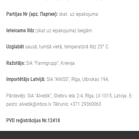
Partijas Nr (apz. Партия):
skat. uz iepakojuma
Ieteicams līdz
(skat.uz iepakojuma) beigām.
Uzglabāt
sausā, tumšā vietā, temperatūrā līdz 25° C.
Ražotājs:
SIA "Farmgrupp", Krievija
Importētājs Latvijā:
SIA "ANISS", Rīga, Ulbrokas 19A.
Pārdevējs: SIA "Alvedik", Stiebru iela 2-4, Rīga, LV-1015, Latvija.
E-
pasts:
alvedik@inbox.lv
Tālrunis: +371 29360063
PVD r
eģistrācijas Nr.
12418