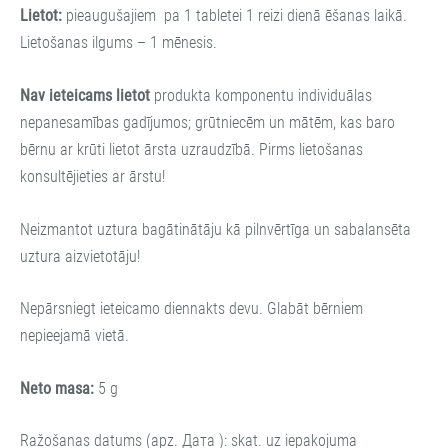
Lietot:
pieaugušajiem pa 1 tabletei 1 reizi dienā ēšanas laikā.
Lietošanas ilgums – 1 mēnesis.
Nav ieteicams lietot
produkta komponentu individuālas
nepanesamības gadījumos; grūtniecēm un mātēm, kas baro
bērnu ar krūti lietot ārsta uzraudzībā. Pirms lietošanas
konsultējieties ar ārstu!
Neizmantot uztura bagātinātāju kā pilnvērtīga un sabalansēta
uztura aizvietotāju!
Nepārsniegt ieteicamo diennakts devu. Glabāt bērniem
nepieejamā vietā.
Neto masa:
5 g
Ražošanas datums (apz. Дата ): skat. uz iepakojuma