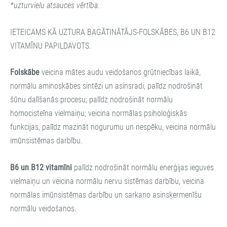
*uzturvielu atsauces vērtība.
IETEICAMS KĀ UZTURA BAGĀTINĀTĀJS-FOLSKĀBES, B6 UN B12
VITAMĪNU PAPILDAVOTS.
Folskābe
veicina mātes audu veidošanos grūtniecības laikā,
normālu aminoskābes sintēzi un asinsradi, palīdz nodrošināt
šūnu dalīšanās procesu; palīdz nodrošināt normālu
homocisteīna vielmaiņu; veicina normālas psiholoģiskās
funkcijas, palīdz mazināt nogurumu un nespēku, veicina normālu
imūnsistēmas darbību.
B6 un B12 vitamīni
palīdz nodrošināt normālu enerģijas ieguves
vielmaiņu un veicina normālu nervu sistēmas darbību, veicina
normālas imūnsistēmas darbību un sarkano asinsķermenīšu
normālu veidošanos.