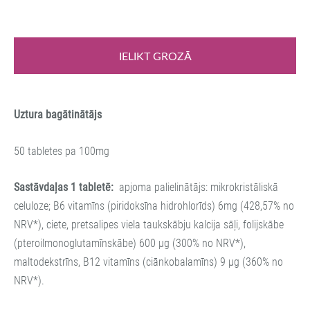
IELIKT GROZĀ
Uztura bagātinātājs
50 tabletes pa 100mg
Sastāvdaļas 1 tabletē:
apjoma palielinātājs: mikrokristāliskā
celuloze; B6 vitamīns (piridoksīna hidrohlorīds) 6mg (428,57% no
NRV*), ciete, pretsalipes viela taukskābju kalcija sāļi, folijskābe
(pteroilmonoglutamīnskābe) 600 μg (300% no NRV*),
maltodekstrīns, B12 vitamīns (ciānkobalamīns) 9 μg (360% no
NRV*).