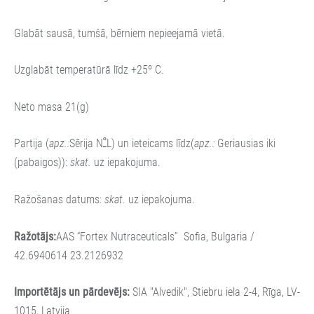
Glabāt sausā, tumšā, bērniem nepieejamā vietā.
Uzglabāt temperatūrā līdz +25º C.
Neto masa 21(g)
Partija (
apz.:
Sērija NﹿL) un ieteicams līdz(
apz.:
Geriausias iki
(pabaigos)):
skat.
uz iepakojuma.
Ražošanas datums:
skat.
uz iepakojuma.
Ražotājs:
AAS “Fortex Nutraceuticals” Sofia, Bulgaria /
42.6940614 23.2126932
Importētājs
un pārdevējs
:
SIA "Alvedik", Stiebru iela 2-4, Rīga, LV-
1015, Latvija