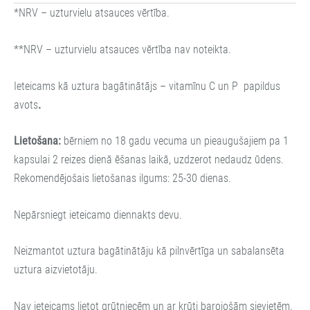
*NRV – uzturvielu atsauces vērtība.
**NRV – uzturvielu atsauces vērtība nav noteikta.
Ieteicams kā uztura bagātinātājs – vitamīnu C un P papildus
avots
.
Lietošana:
bērniem no 18 gadu vecuma un pieaugušajiem pa 1
kapsulai 2 reizes dienā ēšanas laikā, uzdzerot nedaudz ūdens.
Rekomendējošais lietošanas ilgums: 25-30 dienas.
Nepārsniegt ieteicamo diennakts devu.
Neizmantot uztura bagātinātāju kā pilnvērtīga un sabalansēta
uztura aizvietotāju.
Nav ieteicams lietot grūtniecēm un ar krūti barojošām sievietēm.