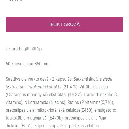
IELIKT GROZĀ
Uztura bagātinātājs:
60 kapsulas pa 350 mg.
Sastāvs diennakts devā - 2 kapsulās:
Sarkanā āboliņa ziedu
(Extractum Trifolium)
ekstrakts
(21.4 %), Vilkābeles ziedu
(Crataegus monogyna) ekstrakts (14.3%), L-askorbīnskābe (C
vitamīns), Nikotīnamīds (Niacīns), Rutīns (P vitamīns(5,7%)),
pretsalipes viela: mikrokristāliskā celuloze(E460), emulgators:
taukskābju magnija sāļi(E470b), pretsalipes viela: silīcija
dioksīds(E551), kapsulas apvalks - pārtikas želatīns.