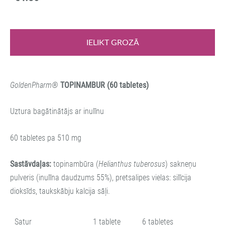
IELIKT GROZĀ
GoldenPharm®
T
OPINAMBUR
(60 tabletes)
Uztura bagātinātājs ar inulīnu
60 tabletes pa 510 mg
Sastāvdaļas:
topinambūra (
Helianthus tuberosus
) sakneņu
pulveris (inulīna daudzums 55%), pretsalipes vielas: silīcija
dioksīds, taukskābju kalcija sāļi.
Satur
1 tablete
6 tabletes