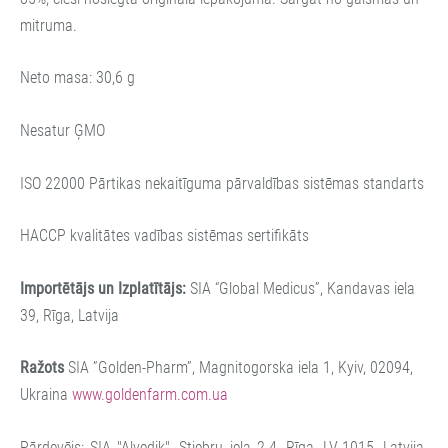
mitruma.
Neto masa: 30,6 g
Nesatur ĢMO
ISO 22000 Pārtikas nekaitīguma pārvaldības sistēmas standarts
HACCP kvalitātes vadības sistēmas sertifikāts
Importētājs un Izplatītājs:
SIA “Global Medicus”, Kandavas iela
39, Rīga, Latvija
Ražots
SIA ”Golden-Pharm”, Magnitogorska iela 1, Kyiv, 02094,
Ukraina
www.goldenfarm.com.ua
Pārdevējs: SIA "Alvedik", Stiebru iela 2-4, Rīga, LV-1015, Latvija.