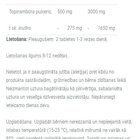
Topinambūra pulveris,
500 mg
3000 mg
t.sk. inulīns
-
275 mg
-
1650 mg
Lietošana:
Pieaugušiem 2 tabletes 1-3 reizes dienā.
Lietošanas ilgums 8-12 nedēļas.
Nelietot, ja ir paaugstināta jutība (alerģija) pret kādu no
produkta sastāvdaļām, grūtniecības un bērna zīdīšanas laikā.
Neizmantot uztura bagātinātāju kā pilnvērtīga, sabalansēta
uztura un veselīga dzīvesveida aizvietotāju. Nepārsniegt
ieteicamo dienas devu.
Uzglabāšana. Uzglabāt bērniem neredzamā un nepieejamā vietā,
istabas temperatūrā (15‑25 °C), relatīvā mitrumā ne vairāk kā
85%, cieši noslēgtā oriģinālā iepakojumā. Sargāt no gaismas un