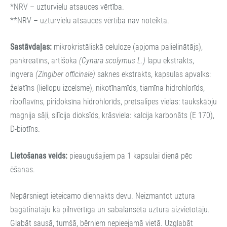
*NRV – uzturvielu atsauces vērtība.
**NRV – uzturvielu atsauces vērtība nav noteikta.
Sastāvdaļas:
mikrokristāliskā celuloze (apjoma palielinātājs),
pankreatīns, artišoka
(Cynara scolymus L.)
lapu ekstrakts,
ingvera
(Zingiber officinale)
saknes ekstrakts, kapsulas apvalks:
želatīns (liellopu izcelsme), nikotīnamīds, tiamīna hidrohlorīds,
riboflavīns, piridoksīna hidrohlorīds, pretsalipes vielas: taukskābju
magnija sāļi, silīcija dioksīds, krāsviela: kalcija karbonāts (E 170),
D-biotīns.
Lietošanas veids:
pieaugušajiem pa 1 kapsulai dienā pēc
ēšanas.
Nepārsniegt ieteicamo diennakts devu. Neizmantot uztura
bagātinātāju kā pilnvērtīga un sabalansēta uztura aizvietotāju.
Glabāt sausā, tumšā, bērniem nepieejamā vietā. Uzglabāt