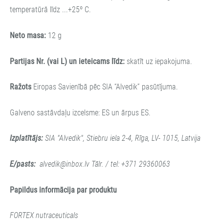
temperatūrā līdz ...+25º C.
Neto masa:
12 g
Partijas Nr. (vai L) un ieteicams līdz:
skatīt uz iepakojuma.
Ražots
Eiropas Savienībā pēc SIA “Alvedik” pasūtījuma.
Galveno sastāvdaļu izcelsme: ES un ārpus ES.
Izplatītājs:
SIA "Alvedik", Stiebru iela 2-4, Rīga, LV- 1015, Latvija
E/pasts:
alvedik@inbox.lv
Tālr. / tel: +371 29360063
Papildus informācija par produktu
FORTEX nutraceuticals