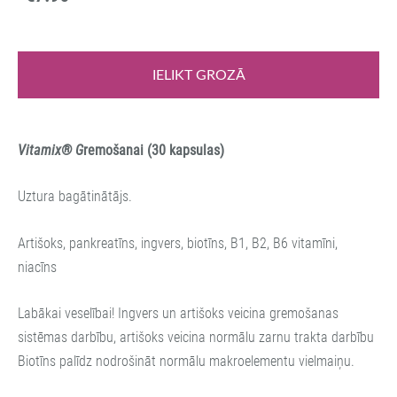
IELIKT GROZĀ
V
itamix® G
remošanai
(30 kapsulas)
Uztura bagātinātājs.
Artišoks, pankreatīns, ingvers, biotīns, B1, B2, B6 vitamīni,
niacīns
Labākai veselībai! Ingvers un artišoks veicina gremošanas
sistēmas darbību, artišoks veicina normālu zarnu trakta darbību
Biotīns palīdz nodrošināt normālu makroelementu vielmaiņu.