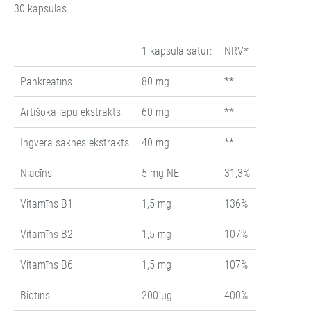
30 kapsulas
1 kapsula satur:
NRV*
Pankreatīns
80 mg
**
Artišoka lapu ekstrakts
60 mg
**
Ingvera saknes ekstrakts
40 mg
**
Niacīns
5 mg NE
31,3%
Vitamīns B1
1,5 mg
136%
Vitamīns B2
1,5 mg
107%
Vitamīns B6
1,5 mg
107%
Biotīns
200 µg
400%