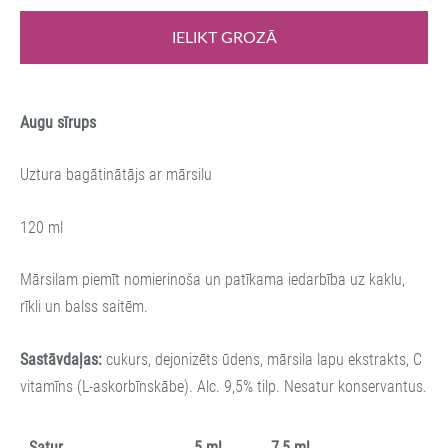
IELIKT GROZĀ
Augu sīrups
Uztura bagātinātājs ar mārsilu
120 ml
Mārsilam piemīt nomierinoša un patīkama iedarbība uz kaklu,
rīkli un balss saitēm.
Sastāvdaļas:
cukurs, dejonizēts ūdens, mārsila lapu ekstrakts, C
vitamīns (L-askorbīnskābe). Alc. 9,5% tilp. Nesatur konservantus.
Satur
5 ml
7,5 ml