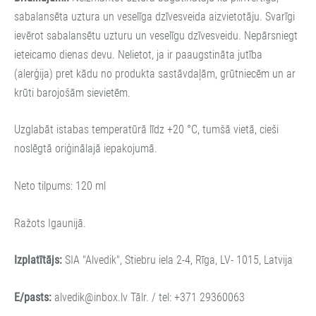
sabalansēta uztura un veselīga dzīvesveida aizvietotāju. Svarīgi
ievērot sabalansētu uzturu un veselīgu dzīvesveidu. Nepārsniegt
ieteicamo dienas devu. Nelietot, ja ir paaugstināta jutība
(alerģija) pret kādu no produkta sastāvdaļām, grūtniecēm un ar
krūti barojošām sievietēm.
Uzglabāt istabas temperatūrā līdz +20 °C, tumšā vietā, cieši
noslēgtā oriģinālajā iepakojumā.
Neto tilpums: 120 ml
Ražots Igaunijā.
Izplatītājs:
SIA "Alvedik", Stiebru iela 2-4, Rīga, LV- 1015, Latvija
E/pasts:
alvedik@inbox.lv
Tālr. / tel: +371 29360063