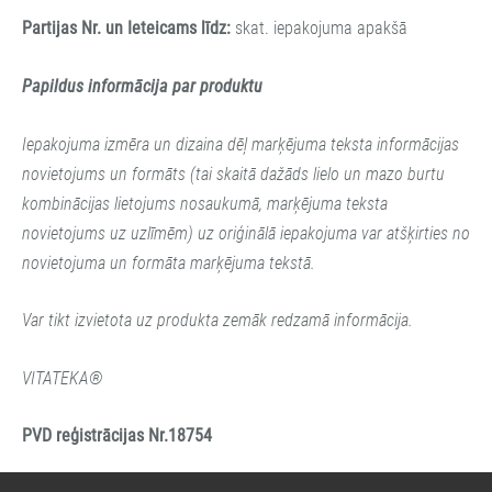
Partijas Nr. un Ieteicams līdz:
skat. iepakojuma apakšā
Papildus informācija par produktu
Iepakojuma izmēra un dizaina dēļ marķējuma teksta informācijas
novietojums un formāts (tai skaitā dažāds lielo un mazo burtu
kombinācijas lietojums nosaukumā, marķējuma teksta
novietojums uz uzlīmēm) uz oriģinālā iepakojuma var atšķirties no
novietojuma un formāta marķējuma tekstā.
Var tikt izvietota uz produkta zemāk redzamā informācija.
VITATEKA®
PVD r
eģistrācijas Nr.
18754