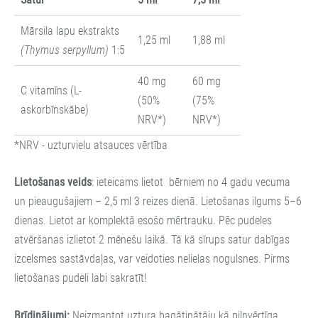
Mārsila lapu ekstrakts
1,25 ml
1,88 ml
(Thymus serpyllum)
1:5
40 mg
60 mg
C vitamīns (L-
(50%
(75%
askorbīnskābe)
NRV*)
NRV*)
*NRV - uzturvielu atsauces vērtība
Lietošanas veids
: ieteicams lietot bērniem no 4 gadu vecuma
un pieaugušajiem – 2,5 ml 3 reizes dienā. Lietošanas ilgums 5–6
dienas. Lietot ar komplektā esošo mērtrauku. Pēc pudeles
atvēršanas izlietot 2 mēnešu laikā. Tā kā sīrups satur dabīgas
izcelsmes sastāvdaļas, var veidoties nelielas nogulsnes. Pirms
lietošanas pudeli labi sakratīt!
Brīdinājumi:
Neizmantot uztura bagātinātāju kā pilnvērtīga,