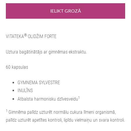
IELIKT GROZĀ
®
VITATEKA
OLIDŽIM FORTE
Uztura bagātinātājs ar gimnēmas ekstraktu.
60 kapsulas
GYMNEMA SYLVESTRE
INULĪNS
1
Atbalsta harmonisku dzīvesveidu
1
Gimnēma palīdz uzturēt normālu cukura līmeni organismā,
palīdz uzturēt apetītes kontroli, lipīdu vielmaiņu un svara kontroli.