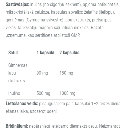
Sastāvdaļas:
inulīns (no cigoriņu saknēm), apjoma palielinātājs:
mikrokristāliskā celuloze, kapsulas apvalks: želatīns (liellopu),
gimnēmas (Gymnema sylvestre) lapu ekstrakts, pretsalipes
vielas: taukskābju magnija sāļi. silīcija dioksīds. Ražots
uzņēmumā, kas sertificēts atbilstoši GMP.
Satur
1 kapsulā
2 kapsulās
Gimnēmas
lapu
90 mg
180 mg
ekstrakts
Inulīns
500 mg
1000 mg
Lietošanas veids:
pieaugušajiem pa 1 kapsulai 1–2 reizes dienā
ēšanas laikā, uzdzerot ūdeni.
Brīdinājumi:
nepārsniegt ieteicamo diennakts devu. Neizmantot