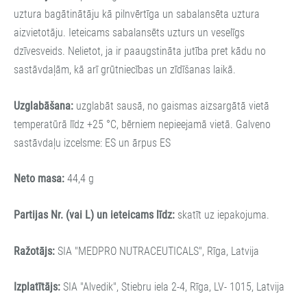
uztura bagātinātāju kā pilnvērtīga un sabalansēta uztura
aizvietotāju. Ieteicams sabalansēts uzturs un veselīgs
dzīvesveids. Nelietot, ja ir paaugstināta jutība pret kādu no
sastāvdaļām, kā arī grūtniecības un zīdīšanas laikā.
Uzglabāšana:
uzglabāt sausā, no gaismas aizsargātā vietā
temperatūrā līdz +25 °C, bērniem nepieejamā vietā. Galveno
sastāvdaļu izcelsme: ES un ārpus ES
Neto masa:
44,4 g
Partijas Nr. (vai L) un ieteicams līdz:
skatīt uz iepakojuma.
Ražotājs:
SIA "MEDPRO NUTRACEUTICALS", Rīga, Latvija
Izplatītājs:
SIA "Alvedik", Stiebru iela 2-4, Rīga, LV- 1015, Latvija