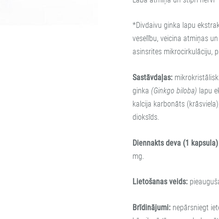
*Divdaivu ginka lapu ekstra
veselību, veicina atmiņas un
asinsrites mikrocirkulāciju,
Sastāvdaļas:
mikrokristālisk
ginka
(Ginkgo biloba)
lapu ek
kalcija karbonāts (krāsviela),
dioksīds.
Diennakts deva (1 kapsula) 
mg.
Lietošanas veids:
pieauguša
Brīdinājumi:
nepārsniegt ie