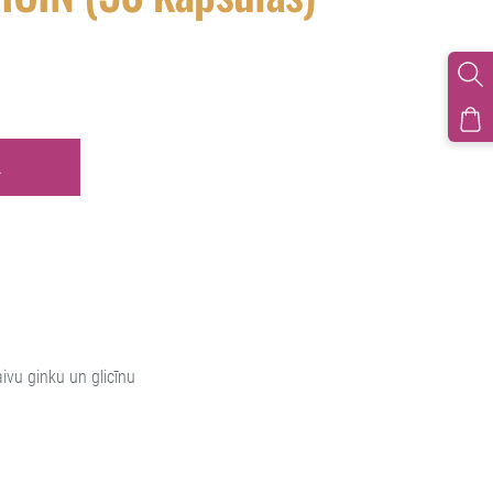
Ā
ivu ginku un glicīnu