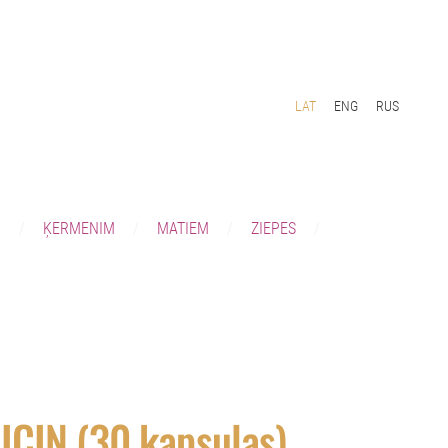
LAT
ENG
RUS
I
ĶERMENIM
MATIEM
ZIEPES
CIN (30 kapsulas)