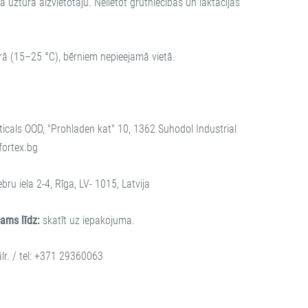
a uztura aizvietotāju. Nelietot grūtniecības un laktācijas
ā (15–25 °C), bērniem nepieejamā vietā.
cals OOD, "Prohladen kat" 10, 1362 Suhodol Industrial
.fortex.bg
ebru iela 2-4, Rīga, LV- 1015, Latvija
icams līdz:
skatīt uz iepakojuma.
lr. / tel: +371 29360063