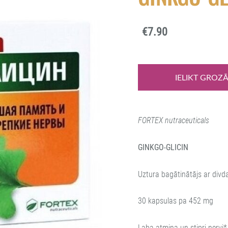
€7.90
IELIKT GROZ
FORTEX nutraceuticals
GINKGO-GLICIN
Uztura bagātinātājs ar divda
30 kapsulas pa 452 mg
Laba atmiņa un stipri nervi*