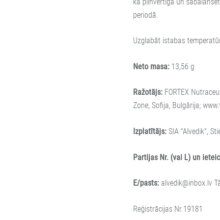
kā pilnvērtīga un sabalansēt
periodā.
Uzglabāt istabas temperatūr
Neto masa:
13,56 g
Ražotājs:
FORTEX Nutraceuti
Zone, Sofija, Bulgārija; www
Izplatītājs:
SIA "Alvedik", Sti
Partijas Nr. (vai L) un iete
E/pasts:
alvedik@inbox.lv
Tā
Reģistrācijas Nr.19181