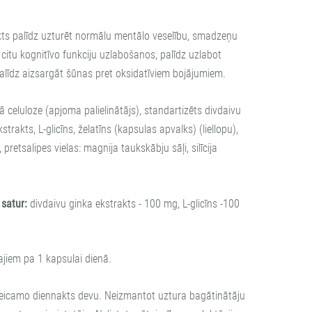
kts palīdz uzturēt normālu mentālo veselību, smadzeņu
 citu kognitīvo funkciju uzlabošanos, palīdz uzlabot
 palīdz aizsargāt šūnas pret oksidatīviem bojājumiem.
ā celuloze (apjoma palielinātājs), standartizēts divdaivu
strakts, L-glicīns, želatīns (kapsulas apvalks) (liellopu),
 pretsalipes vielas: magnija taukskābju sāļi, silīcija
satur:
divdaivu ginka ekstrakts - 100 mg, L-glicīns -100
jiem pa 1 kapsulai dienā.
teicamo diennakts devu. Neizmantot uztura bagātinātāju