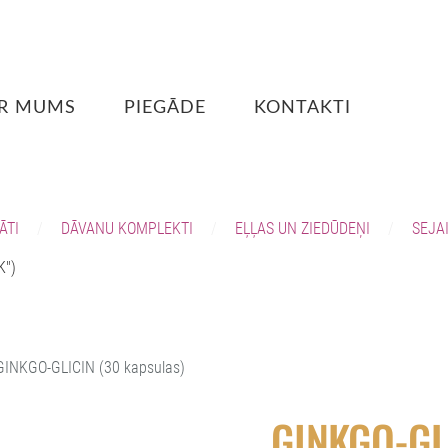
R MUMS
PIEGĀDE
KONTAKTI
ĀTI
DĀVANU KOMPLEKTI
EĻĻAS UN ZIEDŪDEŅI
SEJA
K")
GINKGO-GLICIN (30 kapsulas)
GINKGO-GLI