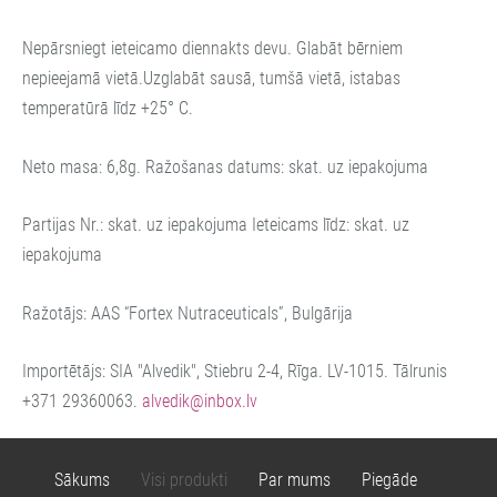
Nepārsniegt ieteicamo diennakts devu. Glabāt bērniem
nepieejamā vietā.Uzglabāt sausā, tumšā vietā, istabas
temperatūrā līdz +25° C.
Neto masa: 6,8g. Ražošanas datums: skat. uz iepakojuma
Partijas Nr.: skat. uz iepakojuma Ieteicams līdz: skat. uz
iepakojuma
Ražotājs: AAS “Fortex Nutraceuticals”, Bulgārija
Importētājs: SIA "Alvedik", Stiebru 2-4, Rīga. LV-1015. Tālrunis
+371 29360063.
alvedik@inbox.lv
Sākums
Visi produkti
Par mums
Piegāde