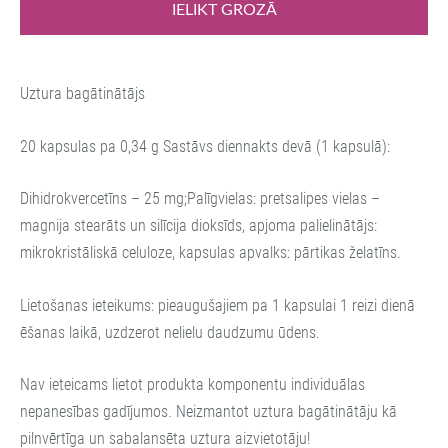
IELIKT GROZĀ
Uztura bagātinātājs
20 kapsulas pa 0,34 g Sastāvs diennakts devā (1 kapsulā):
Dihidrokvercetīns – 25 mg;Palīgvielas: pretsalipes vielas –
magnija stearāts un silīcija dioksīds, apjoma palielinātājs:
mikrokristāliskā celuloze, kapsulas apvalks: pārtikas želatīns.
Lietošanas ieteikums: pieaugušajiem pa 1 kapsulai 1 reizi dienā
ēšanas laikā, uzdzerot nelielu daudzumu ūdens.
Nav ieteicams lietot produkta komponentu individuālas
nepanesības gadījumos. Neizmantot uztura bagātinātāju kā
pilnvērtīga un sabalansēta uztura aizvietotāju!