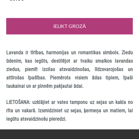
IELIKT GROZĀ
Lavanda ir tīrības, harmonijas un romantikas simbols. Ziedu
ūdenim, kas iegūts, destilējot ar tvaiku smalkos lavandas
ziedus, piemīt izcilas atsvaidzinošas, līdzsvarojošas un
attīrošas īpašības. Piemērots visiem ādas tipiem, īpaši
taukainai un ar pinnēm pakļautai ādai.
LIETOŠANA: uzklājiet ar vates tamponu uz sejas un kakla no
rīta un vakarā. Izsmidziniet uz sejas, ķermeņa un matiem, lai
iegūtu atsvaidzinošu pieredzi.