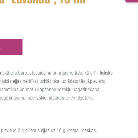
Ā
ā eļļa baro, atsvaidzina un atjauno ādu, kā arī ir lielisks
iskās eļļas nedrīkst uzklāt tikai uz ādas; tās jāpievieno
kosmētikas un matu kopšanas līdzekļu bagātināšanai.
u bagātināšanai pēc izšķīdināšanas ar emulgatoru.
pievieno 2-4 pilienus eļļas uz 10 g krēma, maskas,