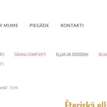
R MUMS
PIEGĀDE
KONTAKTI
ĀTI
DĀVANU KOMPLEKTI
EĻĻAS UN ZIEDŪDEŅI
SEJA
K")
anda", 10 ml
Ēteriskā eļ