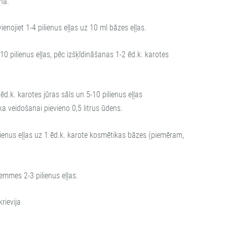
na.
enojiet 1-4 pilienus eļļas uz 10 ml bāzes eļļas.
10 pilienus eļļas, pēc izšķīdināšanas 1-2 ēd.k. karotes
ēd.k. karotes jūras sāls un 5-10 pilienus eļļas
ka veidošanai pievieno 0,5 litrus ūdens.
ilienus eļļas uz 1 ēd.k. karote kosmētikas bāzes (piemēram,
emmes 2-3 pilienus eļļas.
rievija