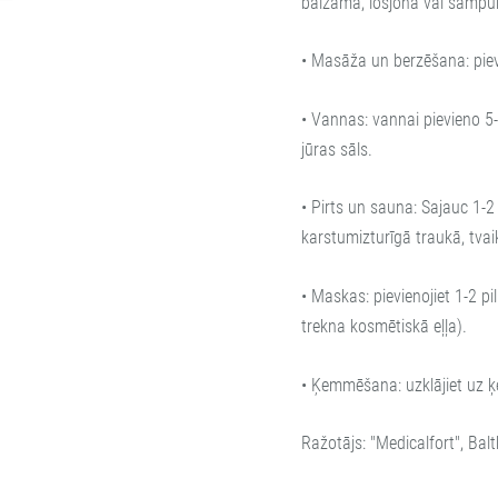
balzāma, losjona vai šampū
• Masāža un berzēšana: pievi
• Vannas: vannai pievieno 5-
jūras sāls.
• Pirts un sauna: Sajauc 1-2 
karstumizturīgā traukā, tvai
• Maskas: pievienojiet 1-2 p
trekna kosmētiskā eļļa).
• Ķemmēšana: uzklājiet uz ķ
Ražotājs: "Medicalfort", Baltk