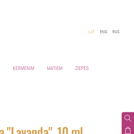
LAT
ENG
RUS
I
ĶERMENIM
MATIEM
ZIEPES
ļa "Lavanda", 10 ml