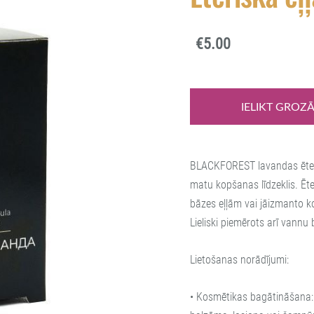
€5.00
IELIKT GROZ
BLACKFOREST lavandas ēterisk
matu kopšanas līdzeklis. Ēter
bāzes eļļām vai jāizmanto 
Lieliski piemērots arī vann
Lietošanas norādījumi:
• Kosmētikas bagātināšana: 