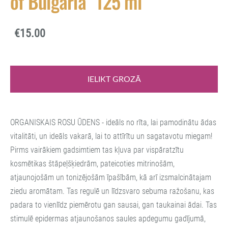
of Bulgaria" 125 ml
€15.00
IELIKT GROZĀ
ORGANISKAIS ROSU ŪDENS - ideāls no rīta, lai pamodinātu ādas
vitalitāti, un ideāls vakarā, lai to attīrītu un sagatavotu miegam!
Pirms vairākiem gadsimtiem tas kļuva par vispāratzītu
kosmētikas štāpeļšķiedrām, pateicoties mitrinošām,
atjaunojošām un tonizējošām īpašībām, kā arī izsmalcinātajam
ziedu aromātam.
Tas regulē un līdzsvaro sebuma ražošanu, kas
padara to vienlīdz piemērotu gan sausai, gan taukainai ādai.
Tas
stimulē epidermas atjaunošanos saules apdegumu gadījumā,