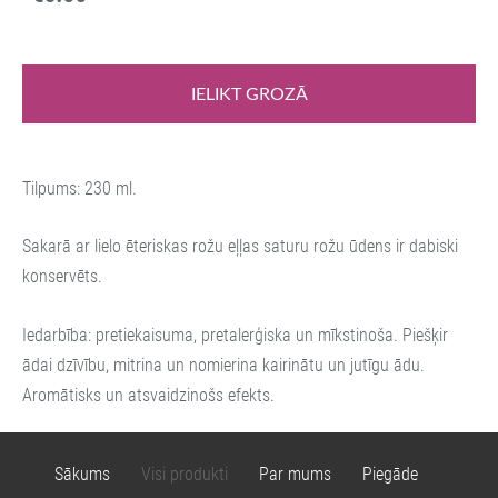
IELIKT GROZĀ
Tilpums: 230 ml.
Sakarā ar lielo ēteriskas rožu eļļas saturu rožu ūdens ir dabiski
konservēts.
Iedarbība: pretiekaisuma, pretalerģiska un mīkstinoša. Piešķir
ādai dzīvību, mitrina un nomierina kairinātu un jutīgu ādu.
Aromātisks un atsvaidzinošs efekts.
Sākums
Visi produkti
Par mums
Piegāde