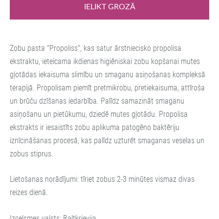
IELIKT GROZĀ
Zobu pasta "Propoliss", kas satur ārstniecisko propolisa
ekstraktu, ieteicama ikdienas higiēniskai zobu kopšanai mutes
gļotādas iekaisuma slimību un smaganu asiņošanas kompleksā
terapijā. Propolisam piemīt pretmikrobu, pretiekaisuma, attīroša
un brūču dzīšanas iedarbība. Palīdz samazināt smaganu
asiņošanu un pietūkumu, dziedē mutes gļotādu. Propolisa
ekstrakts ir iesaistīts zobu aplikuma patogēno baktēriju
iznīcināšanas procesā, kas palīdz uzturēt smaganas veselas un
zobus stiprus.
Lietošanas norādījumi: tīriet zobus 2-3 minūtes vismaz divas
reizes dienā.
Izcelsmes valsts: Baltkrievija